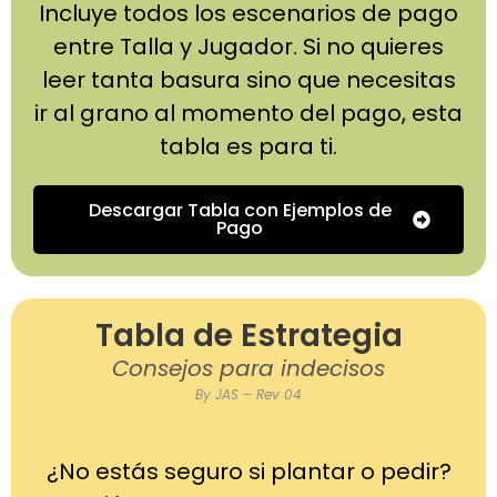
Incluye todos los escenarios de pago
entre Talla y Jugador. Si no quieres
leer tanta basura sino que necesitas
ir al grano al momento del pago, esta
tabla es para ti.
Descargar Tabla con Ejemplos de
Pago
Tabla de Estrategia
Consejos para indecisos
By JAS – Rev 04
¿No estás seguro si plantar o pedir?