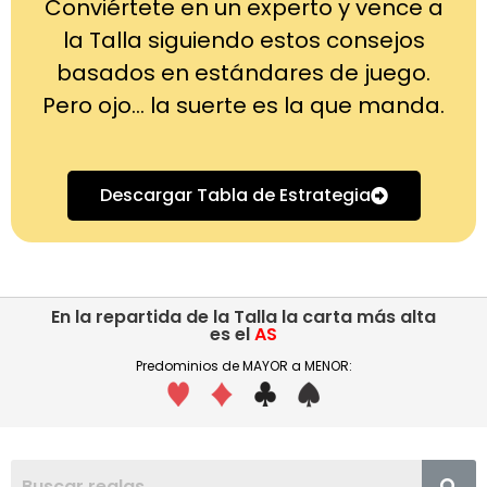
Conviértete en un experto y vence a
la Talla siguiendo estos consejos
basados en estándares de juego.
Pero ojo… la suerte es la que manda.
Descargar Tabla de Estrategia
En la repartida de la Talla la carta más alta
es el
AS
Predominios de MAYOR a MENOR: