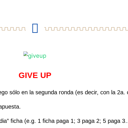
GIVE UP
ego sólo en la segunda ronda (es decir, con la 2a. 
 apuesta.
ia” ficha (e.g. 1 ficha paga 1; 3 paga 2; 5 paga 3…