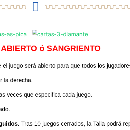
 ABIERTO ó SANGRIENTO
ue el juego será abierto para que todos los jugador
r la derecha.
as veces que especifica cada juego.
ado.
guidos.
Tras 10 juegos cerrados, la Talla podrá rep